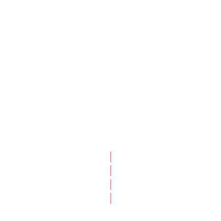
|
|
|
|