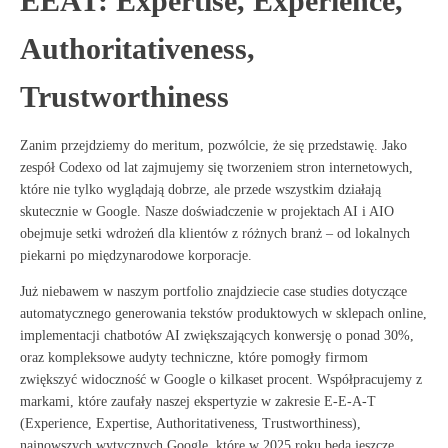
EEAT: Expertise, Experience,
Authoritativeness,
Trustworthiness
Zanim przejdziemy do meritum, pozwólcie, że się przedstawię. Jako
zespół Codexo od lat zajmujemy się tworzeniem stron internetowych,
które nie tylko wyglądają dobrze, ale przede wszystkim działają
skutecznie w Google
. Nasze doświadczenie w projektach AI i AIO
obejmuje setki wdrożeń dla klientów z różnych branż – od lokalnych
piekarni po międzynarodowe korporacje.
Już niebawem w naszym portfolio znajdziecie case studies dotyczące
automatycznego generowania tekstów produktowych w sklepach online,
implementacji chatbotów AI zwiększających konwersję o ponad 30%
,
oraz kompleksowe audyty techniczne, które pomogły firmom
zwiększyć widoczność w Google o kilkaset procent
. Współpracujemy z
markami, które zaufały naszej ekspertyzie w zakresie E-E-A-T
(Experience, Expertise, Authoritativeness, Trustworthiness)
,
najnowszych wytycznych Google, które w 2025 roku będą jeszcze