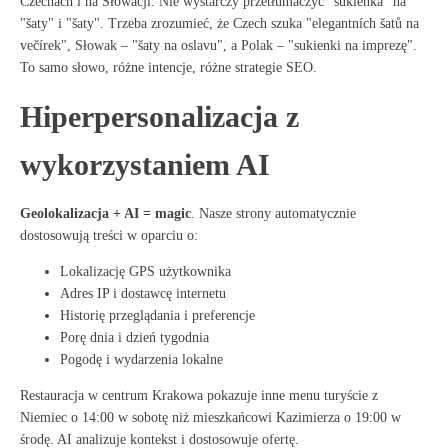
Czechach i na Słowacji. Nie wystarczy przetłumaczyć "sukienka" na
"šaty" i "šaty". Trzeba zrozumieć, że Czech szuka "elegantních šatů na
večírek", Słowak – "šaty na oslavu", a Polak – "sukienki na imprezę".
To samo słowo, różne intencje, różne strategie SEO.
Hiperpersonalizacja z
wykorzystaniem AI
Geolokalizacja + AI = magic
. Nasze strony automatycznie
dostosowują treści w oparciu o:
Lokalizację GPS użytkownika
Adres IP i dostawcę internetu
Historię przeglądania i preferencje
Porę dnia i dzień tygodnia
Pogodę i wydarzenia lokalne
Restauracja w centrum Krakowa pokazuje inne menu turyście z
Niemiec o 14:00 w sobotę niż mieszkańcowi Kazimierza o 19:00 w
środę. AI analizuje kontekst i dostosowuje ofertę
.