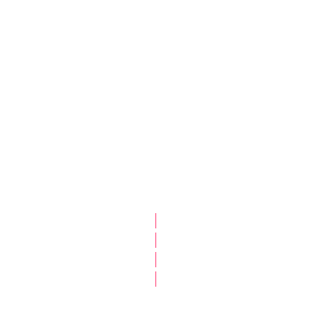
|
|
|
|