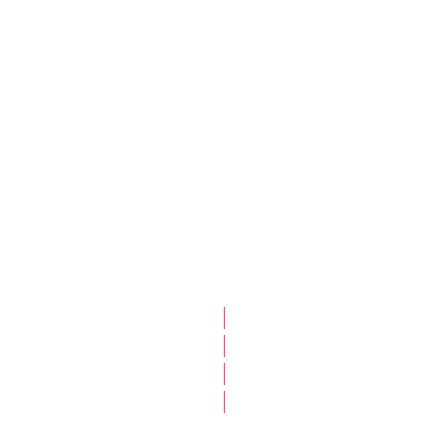
|
|
|
|