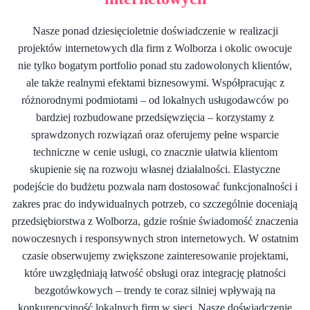
Nasze ponad dziesięcioletnie doświadczenie w realizacji
projektów internetowych dla firm z Wolborza i okolic owocuje
nie tylko bogatym portfolio ponad stu zadowolonych klientów,
ale także realnymi efektami biznesowymi. Współpracując z
różnorodnymi podmiotami – od lokalnych usługodawców po
bardziej rozbudowane przedsięwzięcia – korzystamy z
sprawdzonych rozwiązań oraz oferujemy pełne wsparcie
techniczne w cenie usługi, co znacznie ułatwia klientom
skupienie się na rozwoju własnej działalności. Elastyczne
podejście do budżetu pozwala nam dostosować funkcjonalności i
zakres prac do indywidualnych potrzeb, co szczególnie doceniają
przedsiębiorstwa z Wolborza, gdzie rośnie świadomość znaczenia
nowoczesnych i responsywnych stron internetowych. W ostatnim
czasie obserwujemy zwiększone zainteresowanie projektami,
które uwzględniają łatwość obsługi oraz integrację płatności
bezgotówkowych – trendy te coraz silniej wpływają na
konkurencyjność lokalnych firm w sieci. Nasze doświadczenie