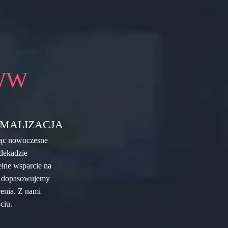
WW
MALIZACJA
ując nowoczesne
dekadzie
łne wsparcie na
ie dopasowujemy
cenia. Z nami
ciu.