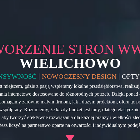
WORZENIE STRON W
WIELICHOWO
|
|
NSYWNOŚĆ
NOWOCZESNY DESIGN
OPTY
t miejscem, gdzie z pasją wspieramy lokalne przedsiębiorstwa, realiz
ania internetowe dostosowane do różnorodnych potrzeb. Dzięki ponad 
pomagamy zarówno małym firmom, jak i dużym projektom, oferując pe
współpracy. Rozumiemy, że każdy budżet jest inny, dlatego elastyczn
, aby tworzyć efektywne rozwiązania dla każdej branży i wielkości zle
esz liczyć na partnerstwo oparte na otwartości i indywidualnym podejś