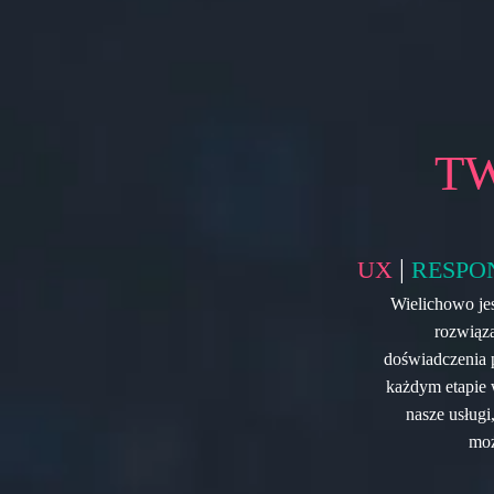
T
|
UX
RESPO
Wielichowo jes
rozwiąz
doświadczenia 
każdym etapie 
nasze usługi
moż