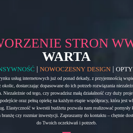
WORZENIE STRON W
WARTA
|
|
NSYWNOŚĆ
NOWOCZESNY DESIGN
OPTY
 rynku usług internetowych już od ponad dekady, z przyjemnością wspi
 okolic, dostarczając dopasowane do ich potrzeb rozwiązania niezależn
. Niezależnie od tego, czy prowadzisz małą działalność czy duży proj
podejście oraz pełną opiekę na każdym etapie współpracy, która jest w
ug. Elastyczność w kwestii budżetu pozwala nam realizować pomysły 
 branżę czy rozmiar inwestycji. Zapraszamy do kontaktu – chętnie dos
do Twoich oczekiwań i potrzeb.