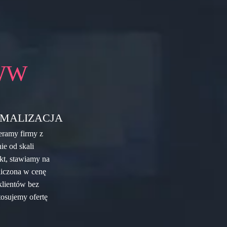
WW
MALIZACJA
eramy firmy z
ie od skali
ekt, stawiamy na
liczona w cenę
klientów bez
tosujemy ofertę