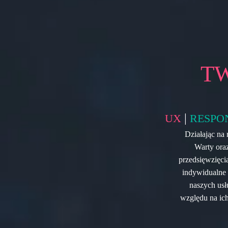
T
|
UX
RESPO
Działając na
Warty oraz
przedsięwzięcia
indywidualne 
naszych usł
względu na ich