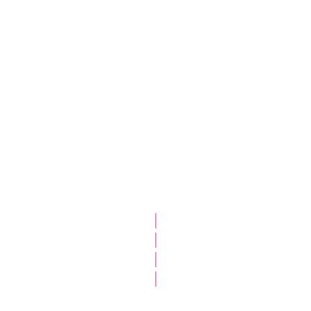
|
|
|
|