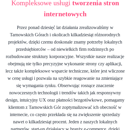
Kompleksowe usługi
tworzenia stron
internetowych
Przez ponad dziesięć lat działania zrealizowaliśmy w
Tarnowskich Górach i okolicach kilkadziesiąt różnorodnych
projektów, dzięki czemu doskonale znamy potrzeby lokalnych
przedsiębiorców – od niewielkich firm rodzinnych po
rozbudowane struktury korporacyjne. Wszystkie nasze realizacje
obejmują nie tylko precyzyjne wykonanie strony czy aplikacji,
lecz także kompleksowe wsparcie techniczne, które jest wliczone
w cenę usługi i pozwala na szybkie reagowanie na zmieniające
się wymagania rynku. Obserwując rosnące znaczenie
nowoczesnych technologii i trendów takich jak responsywny
design, intuicyjny UX oraz płatności bezgotówkowe, pomagamy
klientom z Tarnowskich Gór zoptymalizować ich obecność w
internecie, co często przekłada się na zwiększenie sprzedaży
nawet o kilkadziesiąt procent. Jeden z naszych lokalnych
partnerów, start-up działający w branży e-commerce, dzięki