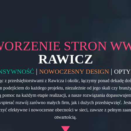
WORZENIE STRON W
RAWICZ
|
|
NSYWNOŚĆ
NOWOCZESNY DESIGN
OPTY
c z przedsiębiorstwami z Rawicza i okolic, łączymy ponad dekadę do
 podejściem do każdego projektu, niezależnie od jego skali czy bran
pomoc na każdym etapie realizacji, a nasze rozwiązania dopasowuje
 wspierać rozwój zarówno małych firm, jak i dużych przedsięwzięć. Jest
rzyć efektywne i nowoczesne obecności w sieci, zawsze z pełnym zaa
otwartością.