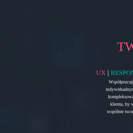
T
|
UX
RESPO
Współpracują
indywidualnym
kompleksową 
klienta, by
wspólnie two