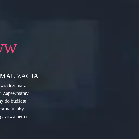
WW
MALIZACJA
świadczenia z
ży. Zapewniamy
my do budżetu
eśmy tu, aby
ngażowaniem i