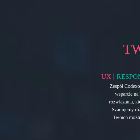
T
|
UX
RESPO
Zespół Codexo 
wsparcie na
rozwiązania, kt
Szanujemy róż
Twoich możliw