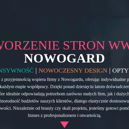
WORZENIE STRON W
NOWOGARD
|
|
NSYWNOŚĆ
NOWOCZESNY DESIGN
OPTY
z przyjemnością wspiera firmy z Nowogardu, oferując indywidualne po
 każdym etapie współpracy. Dzięki ponad dziesięciu latom doświadcze
óre idealnie odpowiadają potrzebom zarówno małych firm, jak i dużyc
norodność budżetów naszych klientów, dlatego elastycznie dostosowu
ości. Niezależnie od branży czy skali projektu, jesteśmy gotowi pom
biznes z profesjonalizmem i otwartością.