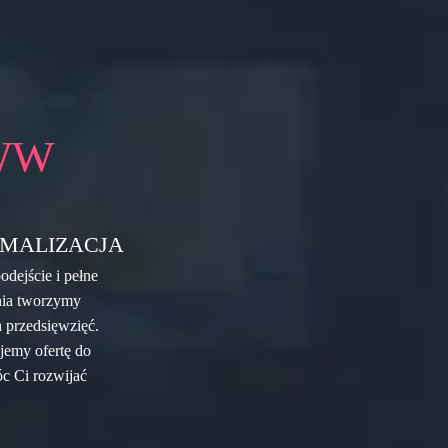
WW
MALIZACJA
dejście i pełne
nia tworzymy
h przedsięwzięć.
jemy ofertę do
óc Ci rozwijać