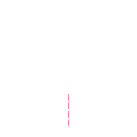
|
|
|
|