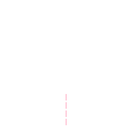
|
|
|
|