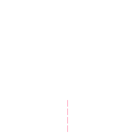
|
|
|
|