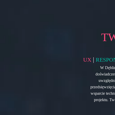
T
|
UX
RESPO
W Dęblin
doświadczen
uwzględni
przedsięwzięci
wsparcie techn
projektu. Tw