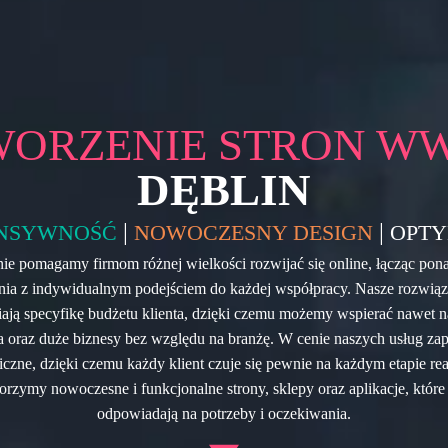
WORZENIE STRON W
DĘBLIN
|
|
NSYWNOŚĆ
NOWOCZESNY DESIGN
OPTY
ie pomagamy firmom różnej wielkości rozwijać się online, łącząc pon
ia z indywidualnym podejściem do każdej współpracy. Nasze rozwią
ają specyfikę budżetu klienta, dzięki czemu możemy wspierać nawet n
a oraz duże biznesy bez względu na branżę. W cenie naszych usług z
iczne, dzięki czemu każdy klient czuje się pewnie na każdym etapie rea
orzymy nowoczesne i funkcjonalne strony, sklepy oraz aplikacje, które
odpowiadają na potrzeby i oczekiwania.