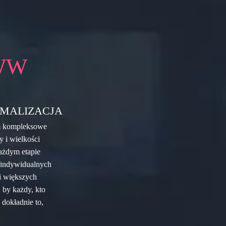
WW
MALIZACJA
im kompleksowe
y i wielkości
ażdym etapie
m indywidualnych
 i większych
, by każdy, kto
dokładnie to,