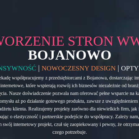
WORZENIE STRON W
BOJANOWO
|
|
NSYWNOŚĆ
NOWOCZESNY DESIGN
OPTY
ekadę współpracujemy z przedsiębiorcami z Bojanowa, dostarczając 
internetowe, które wspierają rozwój ich biznesów niezależnie od branż
ęcia. Nasze doświadczenie pozwala nam oferować pełne wsparcie na k
 pomysłu aż po działanie gotowego produktu, zawsze z uwzględnienie
udżetu klienta. Realizujemy projekty zarówno dla niewielkich firm, jak
bając o elastyczność i partnerskie podejście do współpracy. Zależy nam
 swój internetowy projekt, czuł się zaopiekowany i pewny, że otrzyma 
czego potrzebuje.