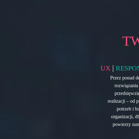
T
|
UX
RESPO
Przez ponad d
rozwiązania 
przedsięwzi
realizacji – od
potrzeb i b
organizacji, d
powierzy nam