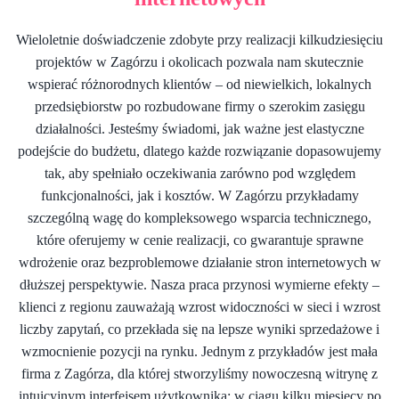
Wieloletnie doświadczenie zdobyte przy realizacji kilkudziesięciu
projektów w Zagórzu i okolicach pozwala nam skutecznie
wspierać różnorodnych klientów – od niewielkich, lokalnych
przedsiębiorstw po rozbudowane firmy o szerokim zasięgu
działalności. Jesteśmy świadomi, jak ważne jest elastyczne
podejście do budżetu, dlatego każde rozwiązanie dopasowujemy
tak, aby spełniało oczekiwania zarówno pod względem
funkcjonalności, jak i kosztów. W Zagórzu przykładamy
szczególną wagę do kompleksowego wsparcia technicznego,
które oferujemy w cenie realizacji, co gwarantuje sprawne
wdrożenie oraz bezproblemowe działanie stron internetowych w
dłuższej perspektywie. Nasza praca przynosi wymierne efekty –
klienci z regionu zauważają wzrost widoczności w sieci i wzrost
liczby zapytań, co przekłada się na lepsze wyniki sprzedażowe i
wzmocnienie pozycji na rynku. Jednym z przykładów jest mała
firma z Zagórza, dla której stworzyliśmy nowoczesną witrynę z
intuicyjnym interfejsem użytkownika; w ciągu kilku miesięcy po