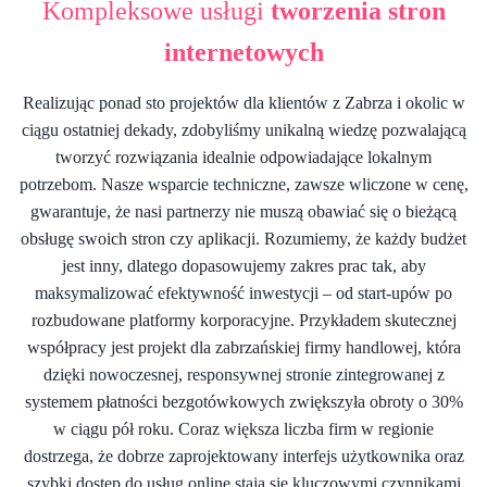
Kompleksowe usługi
tworzenia stron
internetowych
Realizując ponad sto projektów dla klientów z Zabrza i okolic w
ciągu ostatniej dekady, zdobyliśmy unikalną wiedzę pozwalającą
tworzyć rozwiązania idealnie odpowiadające lokalnym
potrzebom. Nasze wsparcie techniczne, zawsze wliczone w cenę,
gwarantuje, że nasi partnerzy nie muszą obawiać się o bieżącą
obsługę swoich stron czy aplikacji. Rozumiemy, że każdy budżet
jest inny, dlatego dopasowujemy zakres prac tak, aby
maksymalizować efektywność inwestycji – od start-upów po
rozbudowane platformy korporacyjne. Przykładem skutecznej
współpracy jest projekt dla zabrzańskiej firmy handlowej, która
dzięki nowoczesnej, responsywnej stronie zintegrowanej z
systemem płatności bezgotówkowych zwiększyła obroty o 30%
w ciągu pół roku. Coraz większa liczba firm w regionie
dostrzega, że dobrze zaprojektowany interfejs użytkownika oraz
szybki dostęp do usług online stają się kluczowymi czynnikami