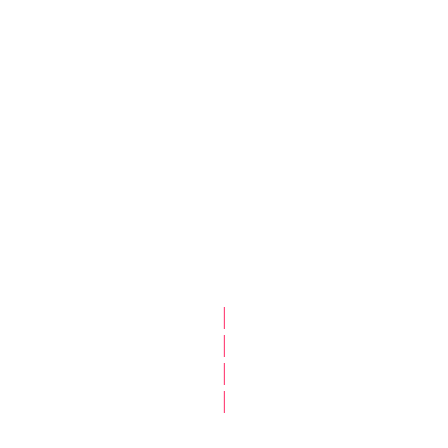
|
|
|
|