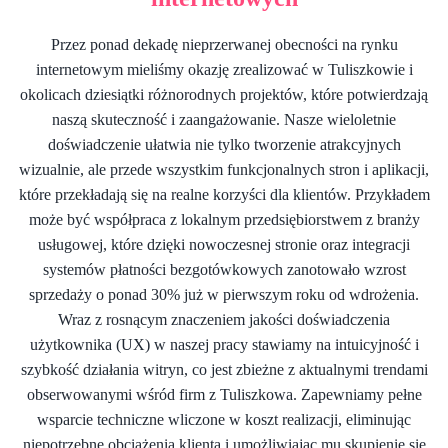
Przez ponad dekadę nieprzerwanej obecności na rynku
internetowym mieliśmy okazję zrealizować w Tuliszkowie i
okolicach dziesiątki różnorodnych projektów, które potwierdzają
naszą skuteczność i zaangażowanie. Nasze wieloletnie
doświadczenie ułatwia nie tylko tworzenie atrakcyjnych
wizualnie, ale przede wszystkim funkcjonalnych stron i aplikacji,
które przekładają się na realne korzyści dla klientów. Przykładem
może być współpraca z lokalnym przedsiębiorstwem z branży
usługowej, które dzięki nowoczesnej stronie oraz integracji
systemów płatności bezgotówkowych zanotowało wzrost
sprzedaży o ponad 30% już w pierwszym roku od wdrożenia.
Wraz z rosnącym znaczeniem jakości doświadczenia
użytkownika (UX) w naszej pracy stawiamy na intuicyjność i
szybkość działania witryn, co jest zbieżne z aktualnymi trendami
obserwowanymi wśród firm z Tuliszkowa. Zapewniamy pełne
wsparcie techniczne wliczone w koszt realizacji, eliminując
niepotrzebne obciążenia klienta i umożliwiając mu skupienie się