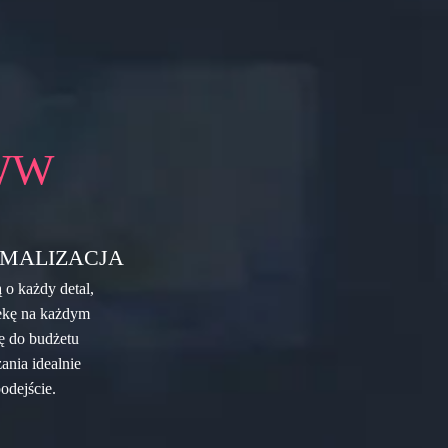
WW
MALIZACJA
 o każdy detal,
iekę na każdym
tę do budżetu
ania idealnie
odejście.