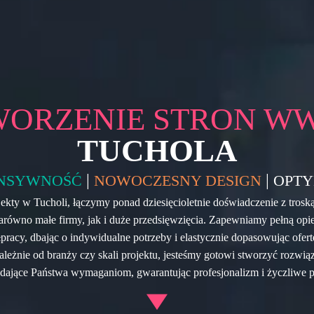
WORZENIE STRON W
TUCHOLA
|
|
NSYWNOŚĆ
NOWOCZESNY DESIGN
OPTY
jekty w Tucholi, łączymy ponad dziesięcioletnie doświadczenie z troską
arówno małe firmy, jak i duże przedsięwzięcia. Zapewniamy pełną op
pracy, dbając o indywidualne potrzeby i elastycznie dopasowując ofer
zależnie od branży czy skali projektu, jesteśmy gotowi stworzyć rozwiąz
ające Państwa wymaganiom, gwarantując profesjonalizm i życzliwe p