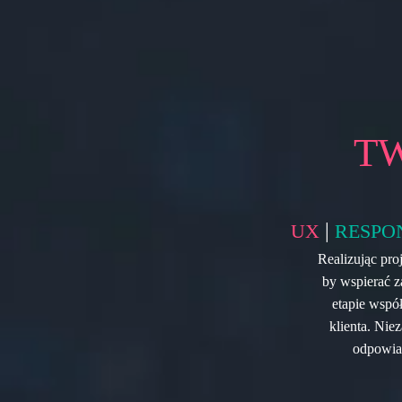
T
|
UX
RESPO
Realizując pro
by wspierać z
etapie współ
klienta. Nie
odpowiad