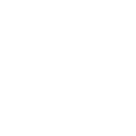
|
|
|
|