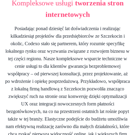
Kompleksowe usługi
tworzenia stron
internetowych
Posiadając ponad dziesięć lat doświadczenia i realizując
kilkadziesiąt projektów dla przedsiębiorców ze Szczekocin i
okolic, Codexo stało się partnerem, który rozumie specyfikę
lokalnego rynku oraz wyzwania związane z rozwojem biznesu w
tej części regionu. Nasze kompleksowe wsparcie techniczne w
cenie usługi to dla klientów gwarancja bezproblemowej
współpracy – od pierwszej konsultacji, przez projektowanie, aż
po wdrożenie i opiekę posprzedażową. Przykładowo, współpraca
z lokalną firmą handlową z Szczekocin pozwoliła znacząco
zwiększyć ruch na stronie oraz konwersję dzięki optymalizacji
UX oraz integracji nowoczesnych form płatności
bezgotówkowych, na co na przestrzeni ostatnich lat rośnie popyt
także w tej branży. Elastyczne podejście do budżetu umożliwia
nam efektywną realizację zarówno dla małych działalności, które
chcą zyskać pierwszą widoczność online, jak i większych firm