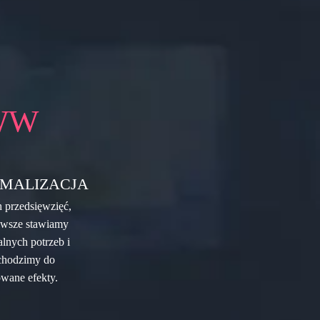
WW
MALIZACJA
 przedsięwzięć,
Zawsze stawiamy
lnych potrzeb i
dchodzimy do
owane efekty.