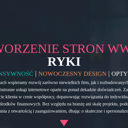
WORZENIE STRON W
RYKI
|
|
NSYWNOŚĆ
NOWOCZESNY DESIGN
OPTY
cach wspieramy rozwój zarówno niewielkich firm, jak i rozbudowanych
hstronne usługi internetowe oparte na ponad dekadzie doświadczeń. 
cie klienta w cenie współpracy, dopasowując rozwiązania do indywidua
środków finansowych. Bez względu na branżę ani skalę projektu, po
nia z otwartością i zaangażowaniem, dbając o skuteczne i spersonaliz