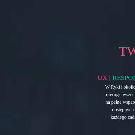
T
|
UX
RESPO
W Ryki i okoli
oferując wszec
na pełne wspar
dostępnych 
każdego zada