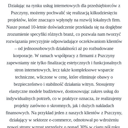
Działając na rynku usług internetowych dla przedsiębiorców z
Pszczyny, możemy pochwalić się realizacją kilkudziesięciu
projektów, które znacząco wpłynęły na rozwój lokalnych firm.
Nasze ponad 10-letnie doświadczenie przekłada się na dogłębne
zrozumienie specyfiki różnych branż, co pozwala nam tworzyć
rozwiązania precyzyjnie odpowiadające oczekiwaniom klientów
– od jednoosobowych działalności aż po rozbudowane
korporacje. W ramach współpracy z firmami z Pszczyny
zapewniamy nie tylko finalizację estetycznych i funkcjonalnych
stron internetowych, lecz także kompleksowe wsparcie
techniczne, wliczone w cenę, które eliminuje obawy o
bezpieczeństwo i stabilność działania witryn. Stosujemy
elastyczne modele budżetowe, dostosowując zakres usług do
indywidualnych potrzeb, co w praktyce oznacza, że realizujemy
projekty zarówno o skromnych, jak i dużych nakładach
finansowych. Na przykład jeden z naszych klientów z Pszczyny,
działający w sektorze e-commerce, odnotował po wdrożeniu
nowej strony wzrost sprzedaży o ponad 30% w ciągu pół roku,