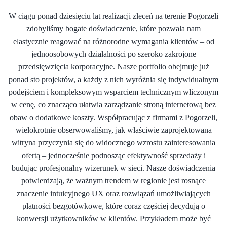
W ciągu ponad dziesięciu lat realizacji zleceń na terenie Pogorzeli
zdobyliśmy bogate doświadczenie, które pozwala nam
elastycznie reagować na różnorodne wymagania klientów – od
jednoosobowych działalności po szeroko zakrojone
przedsięwzięcia korporacyjne. Nasze portfolio obejmuje już
ponad sto projektów, a każdy z nich wyróżnia się indywidualnym
podejściem i kompleksowym wsparciem technicznym wliczonym
w cenę, co znacząco ułatwia zarządzanie stroną internetową bez
obaw o dodatkowe koszty. Współpracując z firmami z Pogorzeli,
wielokrotnie obserwowaliśmy, jak właściwie zaprojektowana
witryna przyczynia się do widocznego wzrostu zainteresowania
ofertą – jednocześnie podnosząc efektywność sprzedaży i
budując profesjonalny wizerunek w sieci. Nasze doświadczenia
potwierdzają, że ważnym trendem w regionie jest rosnące
znaczenie intuicyjnego UX oraz rozwiązań umożliwiających
płatności bezgotówkowe, które coraz częściej decydują o
konwersji użytkowników w klientów. Przykładem może być