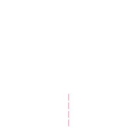
|
|
|
|