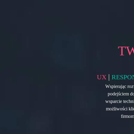
T
|
UX
RESPO
Wspierając roz
podejściem do
wsparcie techn
możliwości kl
firmom