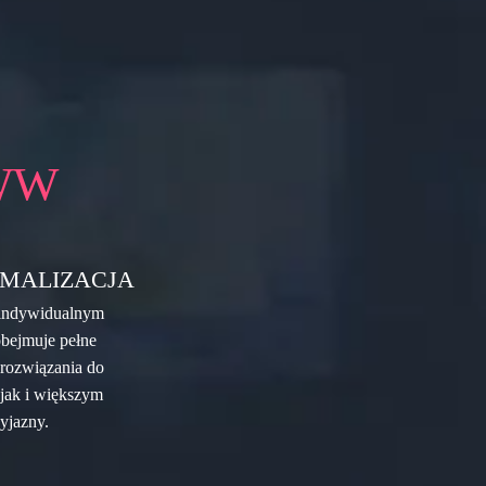
WW
MALIZACJA
z indywidualnym
obejmuje pełne
 rozwiązania do
jak i większym
yjazny.