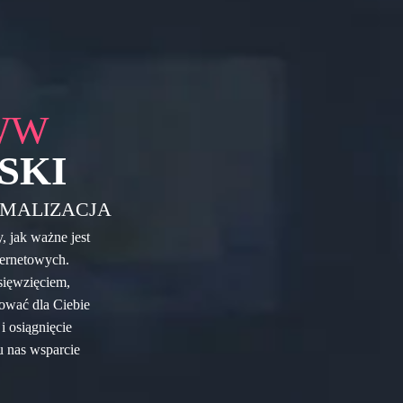
WW
SKI
MALIZACJA
 jak ważne jest
ternetowych.
sięwzięciem,
ować dla Ciebie
i osiągnięcie
u nas wsparcie