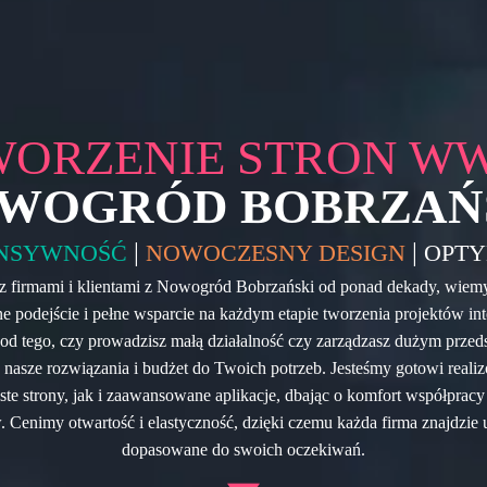
WORZENIE STRON W
WOGRÓD BOBRZAŃ
|
|
NSYWNOŚĆ
NOWOCZESNY DESIGN
OPTY
z firmami i klientami z Nowogród Bobrzański od ponad dekady, wiemy,
e podejście i pełne wsparcie na każdym etapie tworzenia projektów in
 od tego, czy prowadzisz małą działalność czy zarządzasz dużym przed
nasze rozwiązania i budżet do Twoich potrzeb. Jesteśmy gotowi realiz
te strony, jak i zaawansowane aplikacje, dbając o komfort współpracy 
 Cenimy otwartość i elastyczność, dzięki czemu każda firma znajdzie 
dopasowane do swoich oczekiwań.