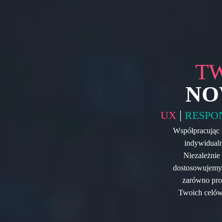
T
NO
|
UX
RESPO
Współpracując 
indywidualn
Niezależnie
dostosowujemy 
zarówno pros
Twoich celów.