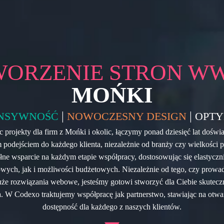
WORZENIE STRON W
MOŃKI
|
|
NSYWNOŚĆ
NOWOCZESNY DESIGN
OPTY
c projekty dla firm z Mońki i okolic, łączymy ponad dziesięć lat doświ
podejściem do każdego klienta, niezależnie od branży czy wielkości p
ne wsparcie na każdym etapie współpracy, dostosowując się elastycz
owych, jak i możliwości budżetowych. Niezależnie od tego, czy prowad
uże rozwiązania webowe, jesteśmy gotowi stworzyć dla Ciebie skutec
. W Codexo traktujemy współpracę jak partnerstwo, stawiając na otwar
dostępność dla każdego z naszych klientów.