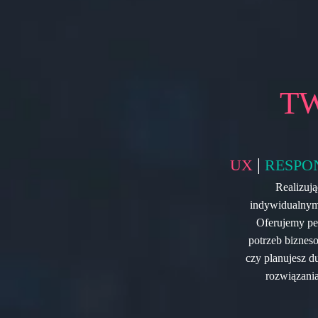
T
|
UX
RESPO
Realizują
indywidualnym 
Oferujemy peł
potrzeb biznes
czy planujesz d
rozwiązania