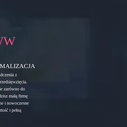
WW
MALIZACJA
adczenia z
rzedsięwzięcia.
nie zarówno do
zisz małą firmę
zne i nowoczesne
tość i pełną