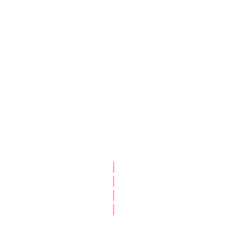
|
|
|
|