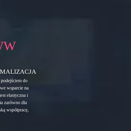
WW
MALIZACJA
 podejściem do
owe wsparcie na
st elastyczna i
ia zarówno dla
rską współpracę,