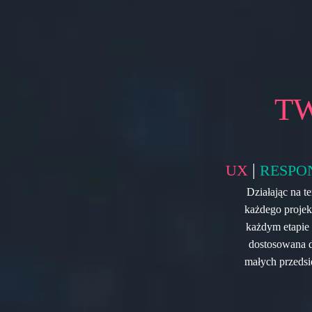
T
|
UX
RESPO
Działając na 
każdego projek
każdym etapie 
dostosowana d
małych przedsię