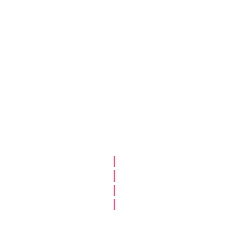
|
|
|
|