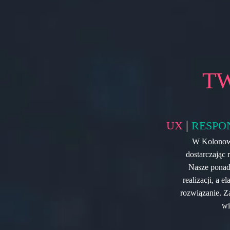
T
|
UX
RESPO
W Kolonows
dostarczając 
Nasze ponad
realizacji, a 
rozwiązanie. Z
wi