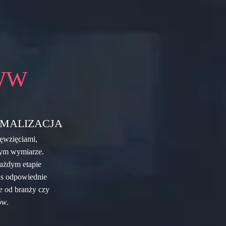
WW
MALIZACJA
ęwzięciami,
żdym wymiarze.
ażdym etapie
nas odpowiednie
e od branży czy
ów.