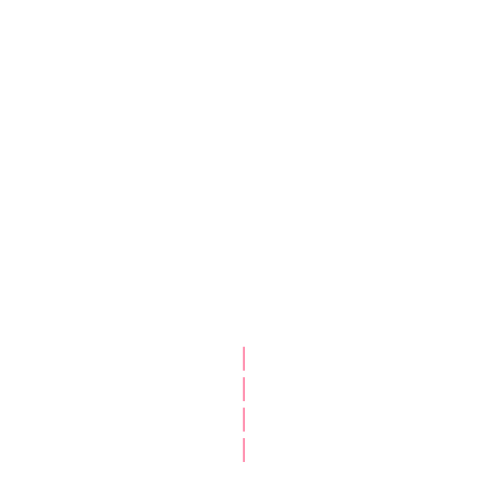
|
|
|
|