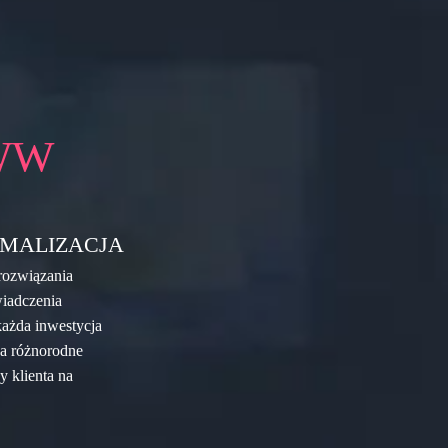
WW
MALIZACJA
rozwiązania
wiadczenia
każda inwestycja
na różnorodne
y klienta na