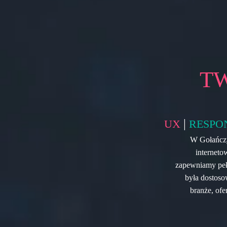
T
|
UX
RESPO
W Gołańczy
interneto
zapewniamy pełn
była dostoso
branże, ofe