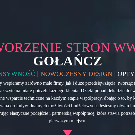
WORZENIE STRON W
GOŁAŃCZ
|
|
NSYWNOŚĆ
NOWOCZESNY DESIGN
OPTY
 wspieramy zarówno małe firmy, jak i duże przedsięwzięcia, tworząc 
we szyte na miarę potrzeb każdego klienta. Dzięki ponad dekadzie doś
e wsparcie techniczne na każdym etapie współpracy, dbając o to, by 
wana do indywidualnych możliwości budżetowych. Jesteśmy otwarci 
rując elastyczne podejście i partnerską współpracę, która stawia potrzeb
pierwszym miejscu.