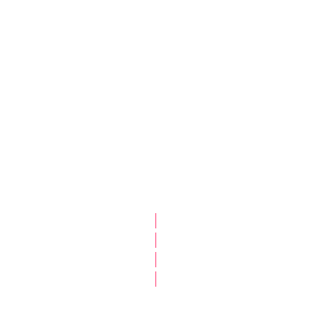
|
|
|
|