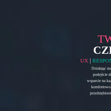
T
CZ
|
UX
RESPO
Działając n
podejście d
wsparcie na każ
komfortowo.
przedsiębior