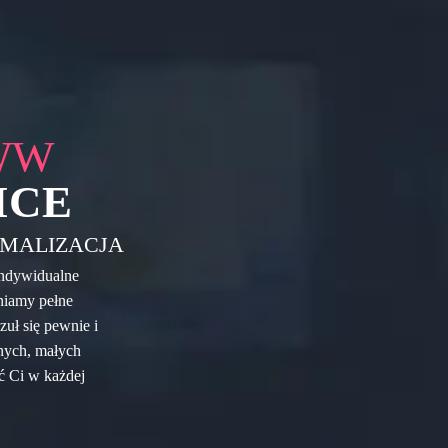
WW
ICE
MALIZACJA
indywidualne
wniamy pełne
zuł się pewnie i
nych, małych
ć Ci w każdej