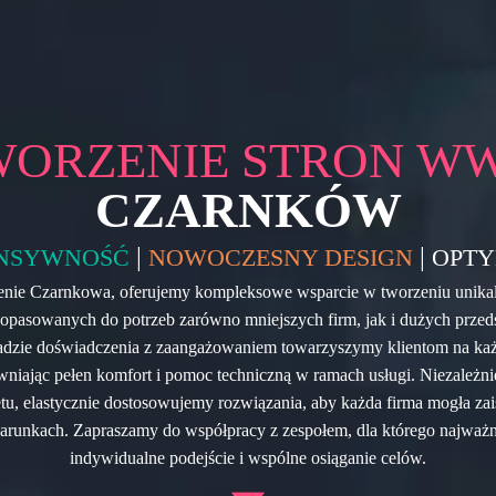
WORZENIE STRON W
CZARNKÓW
|
|
NSYWNOŚĆ
NOWOCZESNY DESIGN
OPTY
erenie Czarnkowa, oferujemy kompleksowe wsparcie w tworzeniu unika
opasowanych do potrzeb zarówno mniejszych firm, jak i dużych przed
dzie doświadczenia z zaangażowaniem towarzyszymy klientom na ka
ewniając pełen komfort i pomoc techniczną w ramach usługi. Niezależn
tu, elastycznie dostosowujemy rozwiązania, aby każda firma mogła zais
runkach. Zapraszamy do współpracy z zespołem, dla którego najważni
indywidualne podejście i wspólne osiąganie celów.