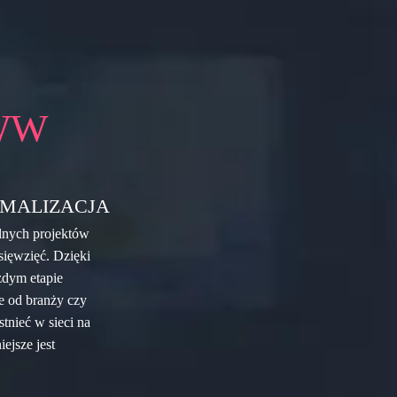
WW
MALIZACJA
lnych projektów
sięwzięć. Dzięki
żdym etapie
ie od branży czy
tnieć w sieci na
ejsze jest