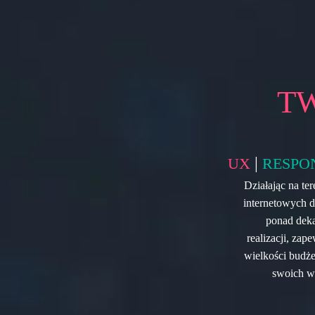
T
|
UX
RESPO
Działając na t
internetowych d
ponad deka
realizacji, zap
wielkości budże
swoich wa