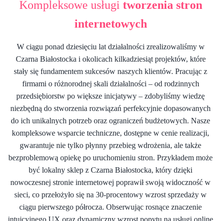
Kompleksowe usługi
tworzenia stron
internetowych
W ciągu ponad dziesięciu lat działalności zrealizowaliśmy w
Czarna Białostocka i okolicach kilkadziesiąt projektów, które
stały się fundamentem sukcesów naszych klientów. Pracując z
firmami o różnorodnej skali działalności – od rodzinnych
przedsiębiorstw po większe inicjatywy – zdobyliśmy wiedzę
niezbędną do stworzenia rozwiązań perfekcyjnie dopasowanych
do ich unikalnych potrzeb oraz ograniczeń budżetowych. Nasze
kompleksowe wsparcie techniczne, dostępne w cenie realizacji,
gwarantuje nie tylko płynny przebieg wdrożenia, ale także
bezproblemową opiekę po uruchomieniu stron. Przykładem może
być lokalny sklep z Czarna Białostocka, który dzięki
nowoczesnej stronie internetowej poprawił swoją widoczność w
sieci, co przełożyło się na 30-procentowy wzrost sprzedaży w
ciągu pierwszego półrocza. Obserwując rosnące znaczenie
intuicyjnego UX oraz dynamiczny wzrost popytu na usługi online