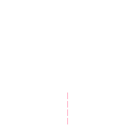
|
|
|
|