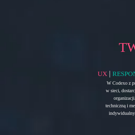
T
|
UX
RESPO
W Codexo z pr
w sieci, dostar
organizacj
techniczną i m
indywidualnyc