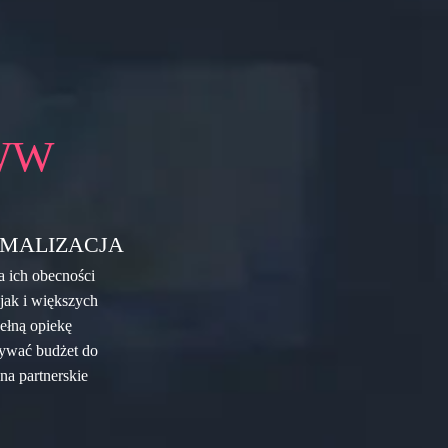
WW
MALIZACJA
 ich obecności
 jak i większych
ełną opiekę
wywać budżet do
na partnerskie