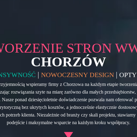
WORZENIE STRON W
CHORZÓW
|
|
NSYWNOŚĆ
NOWOCZESNY DESIGN
OPTY
zyjemnością wspieramy firmy z Chorzowa na każdym etapie tworzenia
czając rozwiązania szyte na miarę zarówno dla małych przedsiębiorstw,
i. Nasze ponad dziesięcioletnie doświadczenie pozwala nam oferować p
erytoryczną bez ukrytych kosztów, a jednocześnie elastycznie dostoso
h potrzeb klienta. Niezależnie od branży czy skali projektu, stawiamy 
podejście i maksymalne wsparcie na każdym kroku współpracy.