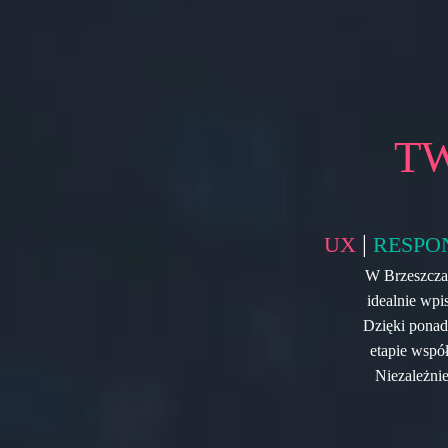
T
|
UX
RESPO
W Brzeszczac
idealnie wpi
Dzięki ponad
etapie współ
Niezależnie