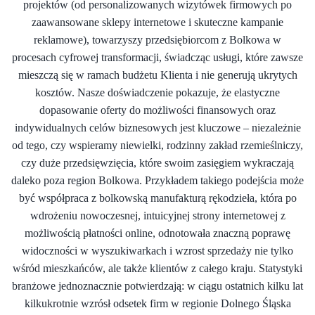
projektów (od personalizowanych wizytówek firmowych po
zaawansowane sklepy internetowe i skuteczne kampanie
reklamowe), towarzyszy przedsiębiorcom z Bolkowa w
procesach cyfrowej transformacji, świadcząc usługi, które zawsze
mieszczą się w ramach budżetu Klienta i nie generują ukrytych
kosztów. Nasze doświadczenie pokazuje, że elastyczne
dopasowanie oferty do możliwości finansowych oraz
indywidualnych celów biznesowych jest kluczowe – niezależnie
od tego, czy wspieramy niewielki, rodzinny zakład rzemieślniczy,
czy duże przedsięwzięcia, które swoim zasięgiem wykraczają
daleko poza region Bolkowa. Przykładem takiego podejścia może
być współpraca z bolkowską manufakturą rękodzieła, która po
wdrożeniu nowoczesnej, intuicyjnej strony internetowej z
możliwością płatności online, odnotowała znaczną poprawę
widoczności w wyszukiwarkach i wzrost sprzedaży nie tylko
wśród mieszkańców, ale także klientów z całego kraju. Statystyki
branżowe jednoznacznie potwierdzają: w ciągu ostatnich kilku lat
kilkukrotnie wzrósł odsetek firm w regionie Dolnego Śląska