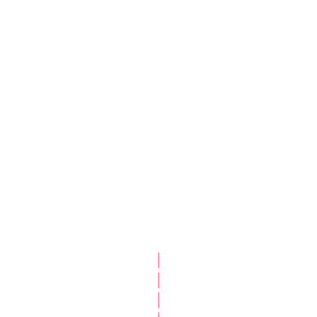
|
|
|