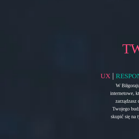
T
|
UX
RESPO
W Biłgoraj
internetowe, k
zarządzasz 
Twojego budż
skupić się na 