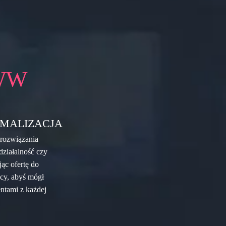
WW
MALIZACJA
rozwiązania
działalność czy
ąc ofertę do
cy, abyś mógł
entami z każdej