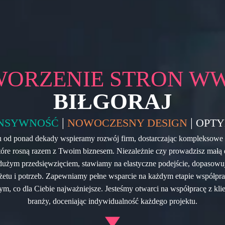
WORZENIE STRON W
BIŁGORAJ
|
|
NSYWNOŚĆ
NOWOCZESNY DESIGN
OPTY
u od ponad dekady wspieramy rozwój firm, dostarczając kompleksowe 
tóre rosną razem z Twoim biznesem. Niezależnie czy prowadzisz małą 
dużym przedsięwzięciem, stawiamy na elastyczne podejście, dopasowuj
etu i potrzeb. Zapewniamy pełne wsparcie na każdym etapie współpra
tym, co dla Ciebie najważniejsze. Jesteśmy otwarci na współpracę z kli
branży, doceniając indywidualność każdego projektu.