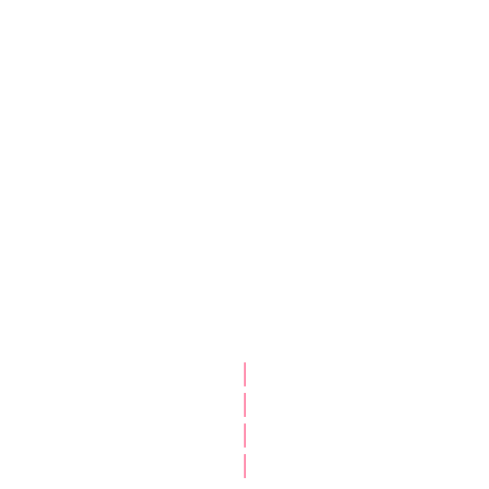
|
|
|
|