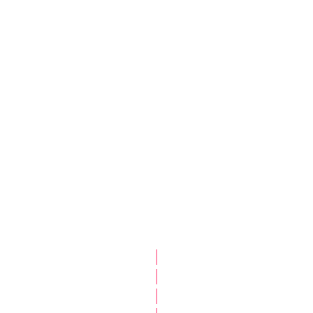
|
|
|