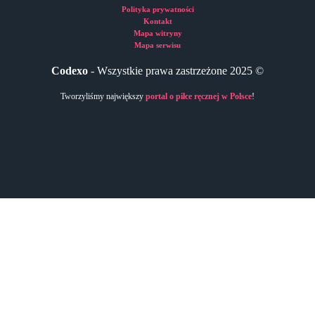
Polityka prywatności
Kontakt
Mapa witryny
Mapa serwisu
Codexo
- Wszystkie prawa zastrzeżone 2025 ©
Tworzyliśmy największy
portal o piłce ręcznej w Polsce
!